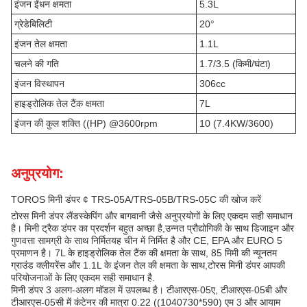
इंजन ईंधन क्षमता
5.3L
ग्रेडेबिलिटी
20°
इंजन तेल क्षमता
1.1L
चलने की गति
1.7/3.5 (किमी/घंटा)
इंजन विस्थापन
306cc
हाइड्रोलिक तेल टैंक क्षमता
7L
इंजन की कुल शक्ति ((HP) @3600rpm
10 (7.4KW/3600)
अनुप्रयोग:
TOROS मिनी डंपर ¢ TRS-05A/TRS-05B/TRS-05C की खोज करें
टोरस मिनी डंपर लैंडस्केपिंग और बागवानी जैसे अनुप्रयोगों के लिए एकदम सही समाधान
है। मिनी ट्रैक डंपर का प्रदर्शन बहुत अच्छा है,उन्नत प्रौद्योगिकी के साथ डिजाइन और
गुणवत्ता सामग्री के साथ निर्मितयह चीन में निर्मित है और CE, EPA और EURO 5
प्रमाणन है। 7L के हाइड्रोलिक तेल टैंक की क्षमता के साथ, 85 मिमी की न्यूनतम
ग्राउंड क्लीयरेंस और 1.1L के इंजन तेल की क्षमता के साथ,टोरस मिनी डंपर आपकी
परियोजनाओं के लिए एकदम सही समाधान है.
मिनी डंपर 3 अलग-अलग मॉडल में उपलब्ध है। टीआरएस-05ए, टीआरएस-05बी और
टीआरएस-05सी में कंटेनर की मात्रा 0.22 ((1040730*590) एम 3 और आयाम