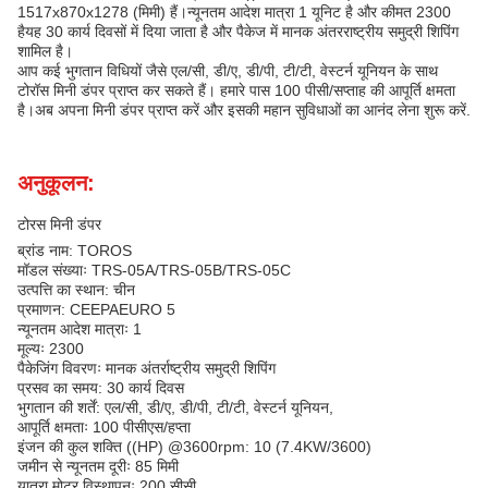
1517x870x1278 (मिमी) हैं।न्यूनतम आदेश मात्रा 1 यूनिट है और कीमत 2300
हैयह 30 कार्य दिवसों में दिया जाता है और पैकेज में मानक अंतरराष्ट्रीय समुद्री शिपिंग
शामिल है।
आप कई भुगतान विधियों जैसे एल/सी, डी/ए, डी/पी, टी/टी, वेस्टर्न यूनियन के साथ
टोरॉस मिनी डंपर प्राप्त कर सकते हैं। हमारे पास 100 पीसी/सप्ताह की आपूर्ति क्षमता
है।अब अपना मिनी डंपर प्राप्त करें और इसकी महान सुविधाओं का आनंद लेना शुरू करें.
अनुकूलन:
टोरस मिनी डंपर
ब्रांड नाम: TOROS
मॉडल संख्याः TRS-05A/TRS-05B/TRS-05C
उत्पत्ति का स्थान: चीन
प्रमाणन: CEEPAEURO 5
न्यूनतम आदेश मात्राः 1
मूल्यः 2300
पैकेजिंग विवरणः मानक अंतर्राष्ट्रीय समुद्री शिपिंग
प्रसव का समय: 30 कार्य दिवस
भुगतान की शर्तें: एल/सी, डी/ए, डी/पी, टी/टी, वेस्टर्न यूनियन,
आपूर्ति क्षमताः 100 पीसीएस/हप्ता
इंजन की कुल शक्ति ((HP) @3600rpm: 10 (7.4KW/3600)
जमीन से न्यूनतम दूरीः 85 मिमी
यात्रा मोटर विस्थापनः 200 सीसी