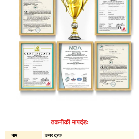
तकनीकी मापदंडः
नाम
डम्पर ट्रक