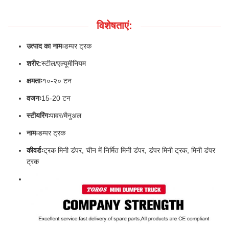
विशेषताएं:
उत्पाद का नामः
डम्पर ट्रक
शरीर:
स्टील/एल्यूमीनियम
क्षमताः
१०-२० टन
वजनः
15-20 टन
स्टीयरिंगः
पावर/मैनुअल
नामः
डम्पर ट्रक
कीवर्डः
ट्रक मिनी डंपर, चीन में निर्मित मिनी डंपर, डंपर मिनी ट्रक, मिनी डंपर
ट्रक