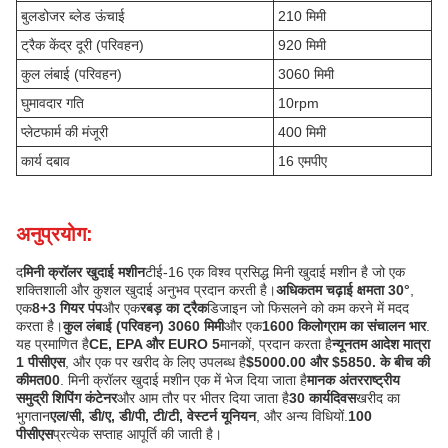
बुलडोजर ब्लेड ऊंचाई
210 मिमी
ट्रैक केंद्र दूरी (परिवहन)
920 मिमी
कुल लंबाई (परिवहन)
3060 मिमी
घुमावदार गति
10rpm
प्लेटफार्म की मंजूरी
400 मिमी
कार्य दबाव
16 एमपीए
अनुप्रयोग:
द
मिनी क्रॉलर खुदाई मशीन
टीई-16 एक विश्व प्रसिद्ध मिनी खुदाई मशीन है जो एक
शक्तिशाली और कुशल खुदाई अनुभव प्रदान करती है।
अधिकतम चढ़ाई क्षमता 30°
,
एक
8+3 गियर पंप
और एक
रबड़ का ट्रैक
डिजाइन जो फिसलने को कम करने में मदद
करता है।
कुल लंबाई (परिवहन) 3060 मिमी
और एक
1600 किलोग्राम का संचालन भार
.
यह प्रमाणित है
CE, EPA और EURO 5
मानकों, प्रदान करता है
न्यूनतम आदेश मात्रा
1 पीसीएस
, और एक पर खरीद के लिए उपलब्ध है
$5000.00 और $5850. के बीच की
कीमत00
. मिनी क्रॉलर खुदाई मशीन एक में भेज दिया जाता है
मानक अंतरराष्ट्रीय
समुद्री शिपिंग कंटेनर
और आम तौर पर भीतर दिया जाता है
30 कार्यदिवस
खरीद का
भुगतान
एल/सी, डी/ए, डी/पी, टी/टी, वेस्टर्न यूनियन
, और अन्य विधियों.
100
पीसीएस
प्रत्येक सप्ताह आपूर्ति की जाती है।