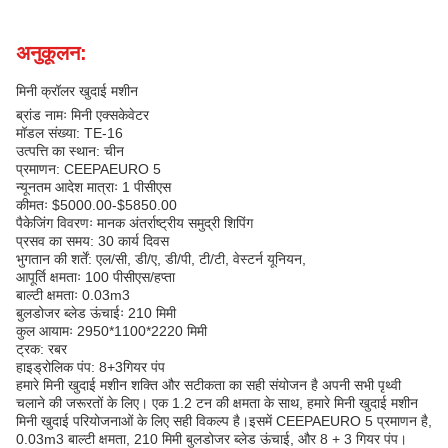
अनुकूलन:
मिनी क्रॉलर खुदाई मशीन
ब्रांड नामः मिनी एक्सकेवेटर
मॉडल संख्या: TE-16
उत्पत्ति का स्थान: चीन
प्रमाणन: CEEPAEURO 5
न्यूनतम आदेश मात्राः 1 पीसीएस
कीमतः $5000.00-$5850.00
पैकेजिंग विवरणः मानक अंतर्राष्ट्रीय समुद्री शिपिंग
प्रसव का समय: 30 कार्य दिवस
भुगतान की शर्तें: एल/सी, डी/ए, डी/पी, टी/टी, वेस्टर्न यूनियन,
आपूर्ति क्षमताः 100 पीसीएस/हप्ता
बाल्टी क्षमताः 0.03m3
बुलडोजर ब्लेड ऊंचाईः 210 मिमी
कुल आयामः 2950*1100*2220 मिमी
ट्रक: रबर
हाइड्रोलिक पंप: 8+3गियर पंप
हमारे मिनी खुदाई मशीन शक्ति और सटीकता का सही संयोजन है अपनी सभी पृथ्वी
चलाने की जरूरतों के लिए। एक 1.2 टन की क्षमता के साथ, हमारे मिनी खुदाई मशीन
मिनी खुदाई परियोजनाओं के लिए सही विकल्प है।इसमें CEEPAEURO 5 प्रमाणन है,
0.03m3 बाल्टी क्षमता, 210 मिमी बुलडोजर ब्लेड ऊंचाई, और 8 + 3 गियर पंप।