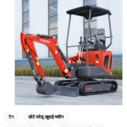
टैग:
छोटे घरेलू खुदाई मशीन