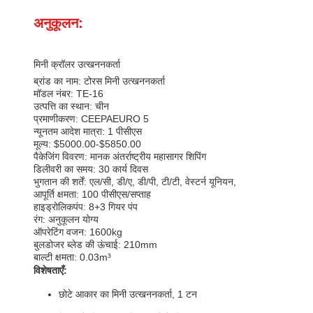
अनुकूलन:
मिनी क्रॉलर उत्खननकर्ता
ब्रांड का नाम: टोरस मिनी उत्खननकर्ता
मॉडल नंबर: TE-16
उत्पत्ति का स्थान: चीन
प्रमाणीकरण: CEEPAEURO 5
न्यूनतम आदेश मात्रा: 1 पीसीएस
मूल्य: $5000.00-$5850.00
पैकेजिंग विवरण: मानक अंतर्राष्ट्रीय महासागर शिपिंग
डिलीवरी का समय: 30 कार्य दिवस
भुगतान की शर्तें: एल/सी, डी/ए, डी/पी, टी/टी, वेस्टर्न यूनियन,
आपूर्ति क्षमता: 100 पीसीएस/सप्ताह
हाइड्रोलिकपंप: 8+3 गियर पंप
रंग: अनुकूलन योग्य
ऑपरेटिंग वजन: 1600kg
बुलडोजर ब्लेड की ऊंचाई: 210mm
बाल्टी क्षमता: 0.03m³
विशेषताएँ:
छोटे आकार का मिनी उत्खननकर्ता, 1 टन