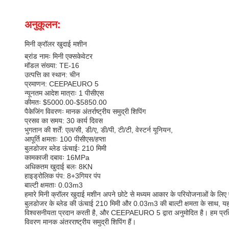
अनुकूलन:
मिनी क्रॉलर खुदाई मशीन
ब्रांड नामः मिनी एक्सकेवेटर
मॉडल संख्या: TE-16
उत्पत्ति का स्थान: चीन
प्रमाणन: CEEPAEURO 5
न्यूनतम आदेश मात्राः 1 पीसीएस
कीमतः $5000.00-$5850.00
पैकेजिंग विवरणः मानक अंतर्राष्ट्रीय समुद्री शिपिंग
प्रसव का समय: 30 कार्य दिवस
भुगतान की शर्तें: एल/सी, डी/ए, डी/पी, टी/टी, वेस्टर्न यूनियन,
आपूर्ति क्षमताः 100 पीसीएस/हप्ता
बुलडोजर ब्लेड ऊंचाईः 210 मिमी
कामकाजी दबावः 16MPa
अधिकतम खुदाई बलः 8KN
हाइड्रोलिक पंप: 8+3गियर पंप
बाल्टी क्षमताः 0.03m3
हमारे मिनी क्रॉलर खुदाई मशीन अपने छोटे से मध्यम आकार के परियोजनाओं के ल
बुलडोजर के ब्लेड की ऊंचाई 210 मिमी और 0.03m3 की बाल्टी क्षमता के साथ, यह 
विश्वसनीयता प्रदान करती है, और CEEPAEURO 5 द्वारा अनुमोदित है। हम प्रति 
विवरण मानक अंतरराष्ट्रीय समुद्री शिपिंग हैं।