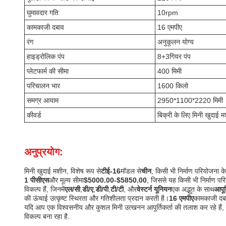
घुमावदार गति
10rpm
कामकाजी दबाव
16 एमपीए
रंग
अनुकूलन योग्य
हाइड्रोलिक पंप
8+3गियर पंप
प्लेटफार्म की सीमा
400 मिमी
परिचालन भार
1600 किलो
समग्र आयाम
2950*1100*2220 मिमी
कीवर्ड
बिक्री के लिए मिनी खुदाई 
अनुप्रयोग:
मिनी खुदाई मशीन, विशेष रूप से
टीई-16
मॉडल से
चीन
, किसी भी निर्माण परियोजना क
1 पीसीएस
और मूल्य सीमा
$5000.00-$5850.00
, जिससे यह किसी भी निर्माण प
विकल्प हैं, जिनमें
एल/सी
,
डी/ए
,
डी/पी
,
टी/टी
, और
वेस्टर्न यूनियन
एक अद्भुत के साथ
आपूर
की ऊंचाई उत्कृष्ट स्थिरता और गतिशीलता प्रदान करती है।
16 एमपीए
कामकाजी दब
यदि आप एक विश्वसनीय और कुशल मिनी उत्खनन आपूर्तिकर्ता की तलाश कर रहे हैं, त
विकल्प बना रहा है.