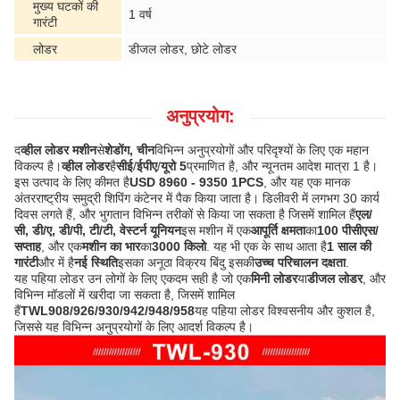
मुख्य घटकों की
1 वर्ष
गारंटी
लोडर
डीजल लोडर, छोटे लोडर
अनुप्रयोग:
द
व्हील लोडर मशीन
से
शेडोंग, चीन
विभिन्न अनुप्रयोगों और परिदृश्यों के लिए एक महान
विकल्प है।
व्हील लोडर
है
सीई
/
ईपीए
/
यूरो 5
प्रमाणित है, और न्यूनतम आदेश मात्रा 1 है।
इस उत्पाद के लिए कीमत है
USD 8960 - 9350 1PCS
, और यह एक मानक
अंतरराष्ट्रीय समुद्री शिपिंग कंटेनर में पैक किया जाता है। डिलीवरी में लगभग 30 कार्य
दिवस लगते हैं, और भुगतान विभिन्न तरीकों से किया जा सकता है जिसमें शामिल हैं
एल/
सी, डी/ए, डी/पी, टी/टी, वेस्टर्न यूनियन
इस मशीन में एक
आपूर्ति क्षमता
का
100 पीसीएस/
सप्ताह
, और एक
मशीन का भार
का
3000 किलो
. यह भी एक के साथ आता है
1 साल की
गारंटी
और में है
नई स्थिति
इसका अनूठा विक्रय बिंदु इसकी
उच्च परिचालन दक्षता
.
यह पहिया लोडर उन लोगों के लिए एकदम सही है जो एक
मिनी लोडर
या
डीजल लोडर
, और
विभिन्न मॉडलों में खरीदा जा सकता है, जिसमें शामिल
हैं
TWL908/926/930/942/948/958
यह पहिया लोडर विश्वसनीय और कुशल है,
जिससे यह विभिन्न अनुप्रयोगों के लिए आदर्श विकल्प है।