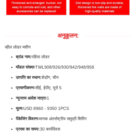
अनुकूलन:
व्हील लोडर मशीन
ब्रांड नाम:
पहिया लोडर
मॉडल संख्याः
TWL908/926/930/942/948/958
उत्पत्ति का स्थान:
शेडोंग, चीन
प्रमाणीकरणः
सीई, ईपीए, यूरो 5
न्यूनतम आदेश मात्राः
1
मूल्यः
USD 8960 - 9350 1PCS
पैकेजिंग विवरणः
मानक अंतर्राष्ट्रीय समुद्री शिपिंग
प्रसव का समय:
30 कार्यदिवस