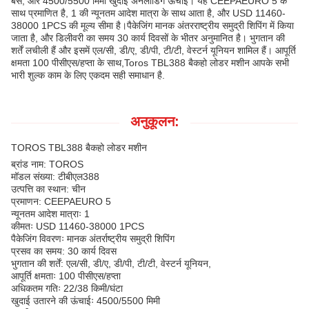
बेस, और 4500/5500 मिमी खुदाई अनलोडिंग ऊंचाई। यह CEEPAEURO 5 के
साथ प्रमाणित है, 1 की न्यूनतम आदेश मात्रा के साथ आता है, और USD 11460-
38000 1PCS की मूल्य सीमा है।पैकेजिंग मानक अंतरराष्ट्रीय समुद्री शिपिंग में किया
जाता है, और डिलीवरी का समय 30 कार्य दिवसों के भीतर अनुमानित है। भुगतान की
शर्तें लचीली हैं और इसमें एल/सी, डी/ए, डी/पी, टी/टी, वेस्टर्न यूनियन शामिल हैं। आपूर्ति
क्षमता 100 पीसीएस/हप्ता के साथ,Toros TBL388 बैकहो लोडर मशीन आपके सभी
भारी शुल्क काम के लिए एकदम सही समाधान है.
अनुकूलन:
TOROS TBL388 बैकहो लोडर मशीन
ब्रांड नाम: TOROS
मॉडल संख्या: टीबीएल388
उत्पत्ति का स्थान: चीन
प्रमाणन: CEEPAEURO 5
न्यूनतम आदेश मात्राः 1
कीमतः USD 11460-38000 1PCS
पैकेजिंग विवरणः मानक अंतर्राष्ट्रीय समुद्री शिपिंग
प्रसव का समय: 30 कार्य दिवस
भुगतान की शर्तें: एल/सी, डी/ए, डी/पी, टी/टी, वेस्टर्न यूनियन,
आपूर्ति क्षमताः 100 पीसीएस/हप्ता
अधिकतम गतिः 22/38 किमी/घंटा
खुदाई उतारने की ऊंचाईः 4500/5500 मिमी