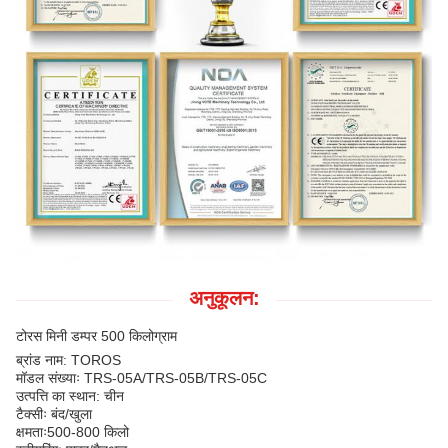
अनुकूलन:
टोरस मिनी डम्पर 500 किलोग्राम
ब्रांड नाम: TOROS
मॉडल संख्याः TRS-05A/TRS-05B/TRS-05C
उत्पत्ति का स्थान: चीन
टैक्सीः बंद/खुला
क्षमताः
500-800 किलो