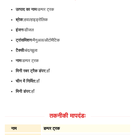
उत्पाद का नामः
डम्पर ट्रक
ब्रेक:
हवा/हाइड्रोलिक
इंजनः
डीजल
ट्रांसमिशनः
मैनुअल/ऑटोमैटिक
टैक्सीः
बंद/खुला
नामः
डम्पर ट्रक
मिनी रबर ट्रैक डंपर:
हाँ
चीन में निर्मित:
हाँ
मिनी डंपर:
हाँ
तकनीकी मापदंडः
नाम
डम्पर ट्रक