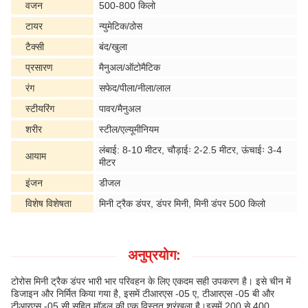
वजन
500-800 किलो
टायर
न्युमेटिक/ठोस
टैक्सी
बंद/खुला
प्रसारण
मैनुअल/ऑटोमैटिक
रंग
सफेद/पीला/नीला/लाल
स्टीयरिंग
पावर/मैनुअल
शरीर
स्टील/एल्यूमीनियम
लंबाई: 8-10 मीटर, चौड़ाईः 2-2.5 मीटर, ऊंचाईः 3-4
आयाम
मीटर
इंजन
डीजल
विशेष विशेषता
मिनी ट्रैक डंपर, डंपर मिनी, मिनी डंपर 500 किलो
अनुप्रयोग:
टोरोस मिनी ट्रैक डंपर भारी भार परिवहन के लिए एकदम सही उपकरण है। इसे चीन में
डिजाइन और निर्मित किया गया है, इसमें टीआरएस -05 ए, टीआरएस -05 बी और
टीआरएस -05 सी सहित मॉडल की एक विस्तृत श्रृंखला है।इसमें 200 से 400