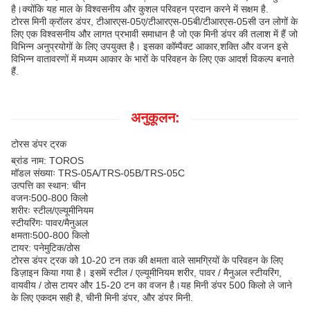
है।क्योंकि यह माल के विश्वसनीय और कुशल परिवहन प्रदान करने में सक्षम है.
टोरस मिनी क्रॉलर डंपर, टीआरएस-05ए/टीआरएस-05बी/टीआरएस-05सी उन लोगों के
लिए एक विश्वसनीय और लागत प्रभावी समाधान है जो एक मिनी डंपर की तलाश में हैं जो
विभिन्न अनुप्रयोगों के लिए उपयुक्त है। इसका कॉम्पैक्ट आकार,शक्ति और वजन इसे
विभिन्न वातावरणों में मध्यम आकार के भारों के परिवहन के लिए एक आदर्श विकल्प बनाते
हैं.
अनुकूलन:
टोरस डंपर ट्रक
ब्रांड नाम: TOROS
मॉडल संख्याः TRS-05A/TRS-05B/TRS-05C
उत्पत्ति का स्थान: चीन
वजनः
500-800 किलो
शरीरः स्टील/एल्यूमीनियम
स्टीयरिंगः पावर/मैनुअल
क्षमताः
500-800 किलो
टायर: पनेमुटिक/ठोस
टोरस डंपर ट्रक को 10-20 टन तक की क्षमता वाले सामग्रियों के परिवहन के लिए
डिज़ाइन किया गया है। इसमें स्टील / एल्यूमीनियम शरीर, पावर / मैनुअल स्टीयरिंग,
वायवीय / ठोस टायर और 15-20 टन का वजन है।यह मिनी डंपर 500 किलो ले जाने
के लिए एकदम सही है, चीनी मिनी डंपर, और डंपर मिनी.