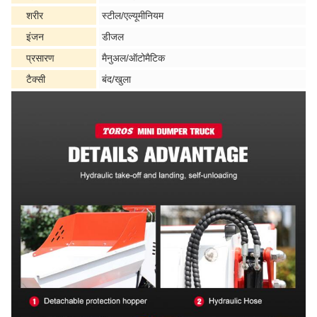
शरीर
स्टील/एल्यूमीनियम
इंजन
डीजल
प्रसारण
मैनुअल/ऑटोमैटिक
टैक्सी
बंद/खुला