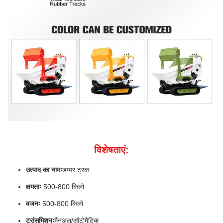
विशेषताएं:
उत्पाद का नामः
डम्पर ट्रक
क्षमताः
500-800 किलो
वजनः
500-800 किलो
ट्रांसमिशनः
मैनुअल/ऑटोमैटिक