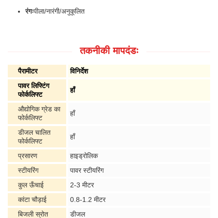
रंगः
पीला/नारंगी/अनुकूलित
तकनीकी मापदंडः
पैरामीटर
विनिर्देश
पावर लिफ्टिंग
हाँ
फोर्कलिफ्ट
औद्योगिक ग्रेड का
हाँ
फोर्कलिफ्ट
डीजल चालित
हाँ
फोर्कलिफ्ट
प्रसारण
हाइड्रोलिक
स्टीयरिंग
पावर स्टीयरिंग
कुल ऊँचाई
2-3 मीटर
कांटा चौड़ाई
0.8-1.2 मीटर
बिजली स्रोत
डीजल