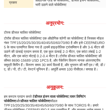
औद्योगिक ग्रेड के फोर्कलिफ्ट, डीजल इंजन फोर्कलिफ्ट,
प्रकार
भारी उठाने वाले फोर्कलिफ्ट
अनुप्रयोग:
टोरस डीजल चालित फोर्कलिफ्ट
टोरॉस डीजल चालित फोर्कलिफ्ट एक औद्योगिक श्रेणी का फोर्कलिफ्ट है जिसका मॉडल
नंबर TPF15/20/25/30/35/40/45/50/60/70/80 है और इसे CEEPAEURO
5 के साथ प्रमाणित किया गया है।इसमें हाइड्रोलिक ट्रांसमिशन है और 3-6 मीटर की
उठाने की ऊंचाई प्रदान करता है, एक कुल ऊंचाई 2-3 मीटर, एक कांटा लंबाई 1-2
मीटर, और एक कांटा मोटाई 0.2-0.4 मीटर है।टोरॉस डीजल चालित फोर्कलिफ्ट की
कीमत 8690-15689 USD 1PCS है, और पैकेजिंग विवरण मानक अंतरराष्ट्रीय
समुद्री शिपिंग हैं। वितरण समय 30 कार्य दिवसों है, और भुगतान की शर्तें एल / सी, डी /
ए, डी / पी, टी / टी, वेस्टर्न यूनियन हैं। आपूर्ति क्षमता 100 पीसीएस / सप्ताह है।
अनुकूलन:
हम कस्टम प्रदान करते हैं
डीजल इंजन वाला फोर्कलिफ्ट
,
पावर लिफ्टिंग
फोर्कलिफ्ट
और
डीजल चालित फोर्कलिफ्ट
मॉडल
TPF15/20/25/30/35/40/45/50/60/70/80 के साथ TOROS से। हमारे
डीजल फोर्कलिफ्ट CEEPAEURO 5 द्वारा प्रमाणित हैं, और न्यूनतम आदेश मात्रा 1