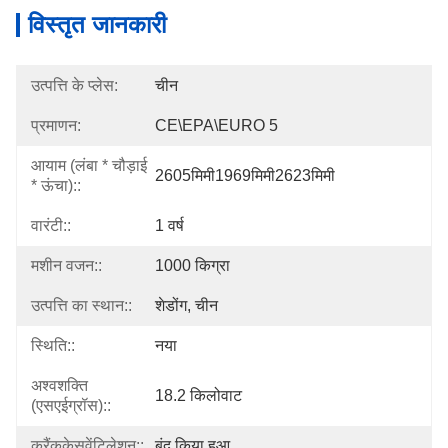
विस्तृत जानकारी
उत्पत्ति के प्लेस:
चीन
प्रमाणन:
CE\EPA\EURO 5
आयाम (लंबा * चौड़ाई
2605मिमी1969मिमी2623मिमी
* ऊंचा)::
वारंटी::
1 वर्ष
मशीन वजन::
1000 किग्रा
उत्पत्ति का स्थान::
शेडोंग, चीन
स्थिति::
नया
अश्वशक्ति
18.2 किलोवाट
(एसएईग्रॉस)::
क्रैंककेसवेंटिलेशन::
बंद किया हुआ