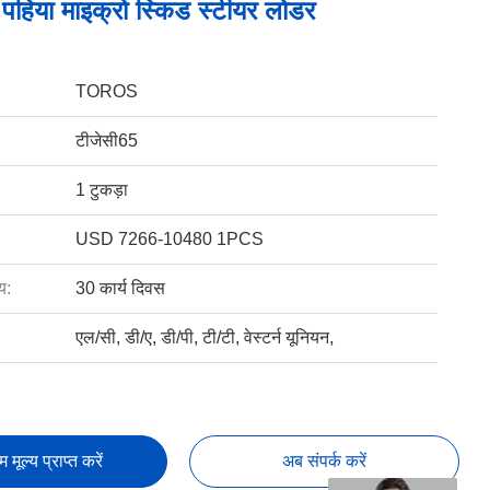
ीय पहिया माइक्रो स्किड स्टीयर लोडर
TOROS
टीजेसी65
1 टुकड़ा
USD 7266-10480 1PCS
य:
30 कार्य दिवस
एल/सी, डी/ए, डी/पी, टी/टी, वेस्टर्न यूनियन,
तम मूल्य प्राप्त करें
अब संपर्क करें