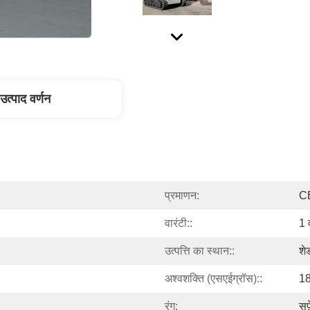
उत्पाद वर्णन
प्रमाणन:
C
वारंटी::
1 व
उत्पत्ति का स्थान::
शे
अश्वशक्ति (एसएईग्रॉस)::
18
रंग:
सफ