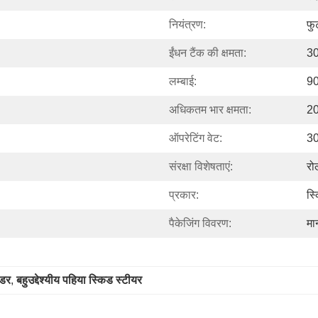
नियंत्रण:
फु
ईंधन टैंक की क्षमता:
30
लम्बाई:
90
अधिकतम भार क्षमता:
20
ऑपरेटिंग वेट:
30
संरक्षा विशेषताएं:
रो
प्रकार:
स्
पैकेजिंग विवरण:
मा
ोडर
, 
बहुउद्देश्यीय पहिया स्किड स्टीयर