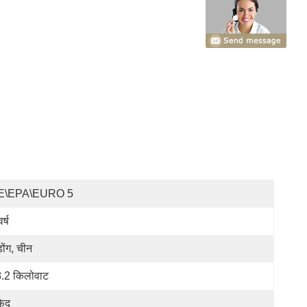
E\EPA\EURO 5
र्ष
डोंग, चीन
.2 किलोवाट
़ेद