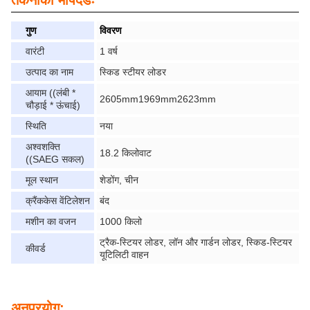
तकनीकी मापदंडः
गुण
विवरण
वारंटी
1 वर्ष
उत्पाद का नाम
स्किड स्टीयर लोडर
आयाम ((लंबी *
2605mm1969mm2623mm
चौड़ाई * ऊंचाई)
स्थिति
नया
अश्वशक्ति
18.2 किलोवाट
((SAEG सकल)
मूल स्थान
शेडोंग, चीन
क्रैंककेस वेंटिलेशन
बंद
मशीन का वजन
1000 किलो
ट्रैक-स्टियर लोडर, लॉन और गार्डन लोडर, स्किड-स्टियर
कीवर्ड
यूटिलिटी वाहन
अनुप्रयोग: