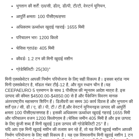
भुगतान की शर्तें: एल/सी, डी/ए, डी/पी, टी/टी, वेस्टर्न यूनियन,
आपूर्ति क्षमताः 100 पीसीएस/हप्ता
अधिकतम ऊर्ध्वाधर खुदाई गहराईः 1655 मिमी
परिचालन भारः 1200 किलो
चेसिस ग्राउंडः 405 मिमी
कीवर्डः 1.2 टन की मिनी खुदाई मशीन
ग्रेडेबिलिटीः 25(30)°
मिनी एक्सकेवेटर आपकी निर्माण परियोजना के लिए सही विकल्प है। इसका ब्रांड नाम
मिनी एक्सकेवेटर है, मॉडल नंबर टीई-12 है, और मूल स्थान चीन है।यह
CEEPAEURO 5 प्रमाणन के साथ 1 पीसीएस की न्यूनतम आदेश मात्रा है. इस
उत्पाद की कीमत $4500.00-$4850.00 से है और पैकेजिंग विवरण मानक
अंतरराष्ट्रीय महासागर शिपिंग हैं। डिलीवरी का समय 30 कार्य दिवस है और भुगतान की
शर्तें एल / सी, डी / ए, डी / पी, टी / टी हैं,और वेस्टर्न यूनियनइस उत्पाद की आपूर्ति
क्षमता 100 पीसीएस/सप्ताह है। इसकी अधिकतम ऊर्ध्वाधर खुदाई गहराई 1655 मिमी
और परिचालन वजन 1200 किलोग्राम है।चेसिस जमीन 405 मिमी है और इस उत्पाद
के लिए कुंजी शब्द हैं मिनी खुदाई 1इस उत्पाद की ग्रेडेबिलिटी 25° है।
यदि आप एक मिनी खुदाई मशीन की तलाश कर रहे हैं, तो यह मिनी खुदाई मशीन आपकी
निर्माण परियोजना के लिए सही विकल्प है। यह एक विश्वसनीय मिनी खुदाई मशीन 1 टन