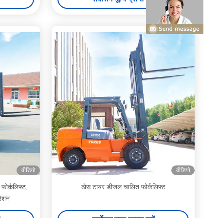
वीडियो
वीडियो
फोर्कलिफ्ट,
ठोस टायर डीजल चालित फोर्कलिफ्ट
रेशन